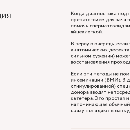
Когда диагностика подт
дия
препятствием для зачат
помочь сперматозоидам 
яйцеклеткой.
В первую очередь, если
анатомических дефектах
сильном сужении) может
восстановления проход
Если эти методы не по
инсеминации
(ВМИ). В д
стимулированной) спец
донора вводят непосред
катетера. Это простая 
напоминающая обычный 
сразу попадают в матку,