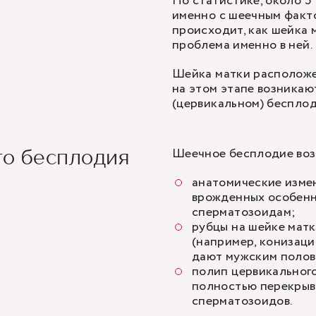
По статистике, около 5
именно с шеечным факто
происходит, как шейка м
проблема именно в ней.
Шейка матки расположе
на этом этапе возникаю
(цервикальном) беспло
Шеечное бесплодие возн
го бесплодия
анатомические измен
врожденных особенн
сперматозоидам;
рубцы на шейке матк
(например, конизаци
дают мужским полов
полип цервикальног
полностью перекрыв
сперматозоидов.