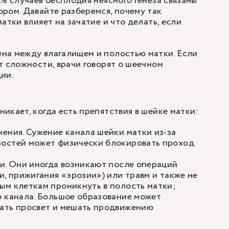
 % случаев бесплодия неясного генеза связаны
ром. Давайте разберемся, почему так
атки влияет на зачатие и что делать, если
на между влагалищем и полостью матки. Если
т сложности, врачи говорят о шеечном
дии.
икает, когда есть препятствия в шейке матки:
ения. Сужение канала шейки матки из-за
остей может физически блокировать проход
и. Они иногда возникают после операций
и, прижигания «эрозии») или травм и также не
ым клеткам проникнуть в полость матки;
о канала. Большое образование может
ать просвет и мешать продвижению