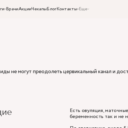
ги
Врачи
Акции
Чекапы
Блог
Контакты
Еще
иды не могут преодолеть цервикальный канал и дос
Есть овуляция, маточны
дие
беременность так и не 