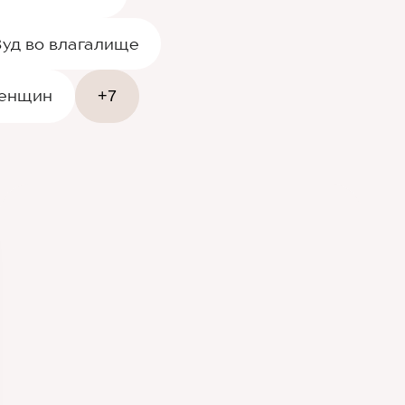
Зуд во влагалище
женщин
+7