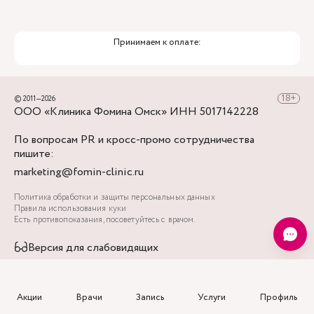
Принимаем к оплате:
© 2011—2026
ООО «Клиника Фомина Омск» ИНН 5017142228
По вопросам PR и кросс-промо сотрудничества
пишите:
marketing@fomin-clinic.ru
Политика обработки и защиты персональных данных
Правила использования куки
Есть противопоказания, посоветуйтесь с врачом.
Версия для слабовидящих
Акции
Врачи
Запись
Услуги
Профиль