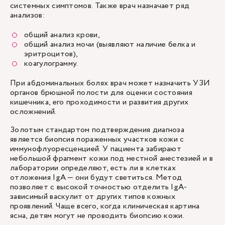
системных симптомов. Также врач назначает ряд
анализов:
общий анализ крови,
общий анализ мочи (выявляют наличие белка и
эритроцитов),
коагулограмму.
При абдоминальных болях врач может назначить УЗИ
органов брюшной полости для оценки состояния
кишечника, его проходимости и развития других
осложнений.
Золотым стандартом подтверждения диагноза
является биопсия пораженных участков кожи с
иммунофлуоресценцией. У пациента забирают
небольшой фрагмент кожи под местной анестезией и в
лаборатории определяют, есть ли в клетках
отложения IgA — они будут светиться. Метод
позволяет с высокой точностью отделить IgA-
зависимый васкулит от других типов кожных
проявлений. Чаще всего, когда клиническая картина
ясна, детям могут не проводить биопсию кожи.