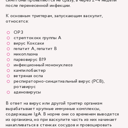
симптомы проявляются не сразу, а через 2–4 недели
после перенесенной инфекции.
К основным триггерам, запускающим васкулит,
относятся:
ОРЗ
стрептококк группы А
вирус Коксаки
гепатит А, гепатит В
микоплазма
парвовирус B19
инфекционный мононуклеоз
кампилобактер
ветряная оспа
респираторно-синцитиальный вирус (РСВ),
ротавирус
аденовирусы
В ответ на вирус или другой триггер организм
вырабатывает крупные иммунные комплексы,
содержащие IgA. В норме они со временем выводятся
из организма, но при васкулите часть из них начинает
накапливаться в стенках сосудов и провоцировать