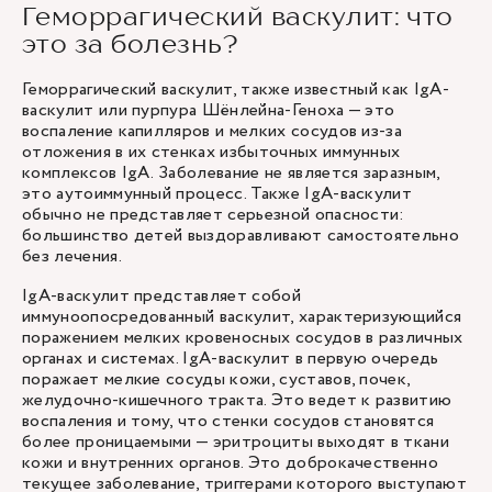
Геморрагический васкулит: что
это за болезнь?
Геморрагический васкулит, также известный как IgA-
васкулит или пурпура Шёнлейна-Геноха — это
воспаление капилляров и мелких сосудов из-за
отложения в их стенках избыточных иммунных
комплексов IgA. Заболевание не является заразным,
это аутоиммунный процесс. Также IgA-васкулит
обычно не представляет серьезной опасности:
большинство детей выздоравливают самостоятельно
без лечения.
IgA-васкулит представляет собой
иммуноопосредованный васкулит, характеризующийся
поражением мелких кровеносных сосудов в различных
органах и системах. IgA-васкулит в первую очередь
поражает мелкие сосуды кожи, суставов, почек,
желудочно-кишечного тракта. Это ведет к развитию
воспаления и тому, что стенки сосудов становятся
более проницаемыми — эритроциты выходят в ткани
кожи и внутренних органов. Это доброкачественно
текущее заболевание, триггерами которого выступают