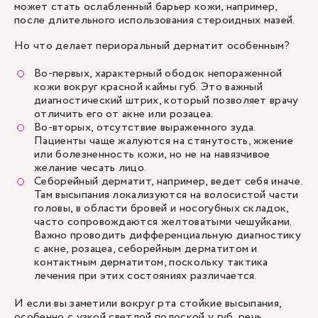
может стать ослабленный барьер кожи, например,
после длительного использования стероидных мазей.
Но что делает периоральный дерматит особенным?
Во-первых, характерный ободок непораженной
кожи вокруг красной каймы губ. Это важный
диагностический штрих, который позволяет врачу
отличить его от акне или розацеа.
Во-вторых, отсутствие выраженного зуда.
Пациенты чаще жалуются на стянутость, жжение
или болезненность кожи, но не на навязчивое
желание чесать лицо.
Себорейный дерматит, например, ведет себя иначе.
Там высыпания локализуются на волосистой части
головы, в области бровей и носогубных складок,
часто сопровождаются желтоватыми чешуйками.
Важно проводить дифференциальную диагностику
с акне, розацеа, себорейным дерматитом и
контактным дерматитом, поскольку тактика
лечения при этих состояниях различается.
И если вы заметили вокруг рта стойкие высыпания,
особенно с узкой светлой полоской у губ, речь,