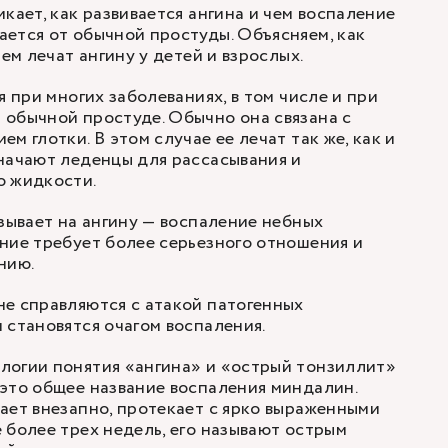
кает, как развивается ангина и чем воспаление
ается от обычной простуды.
Объясняем
, как
чем лечат ангину у детей и взрослых.
я при многих заболеваниях, в том числе и при
обычной простуде. Обычно она связана с
м глотки. В этом случае ее лечат так же, как и
начают леденцы для рассасывания и
о жидкости.
азывает на ангину — воспаление небных
ние требует более серьезного отношения и
ению.
е справляются с атакой патогенных
 становятся очагом воспаления.
логии понятия «ангина» и «острый тонзиллит»
это общее название воспаления миндалин.
ает внезапно, протекает с ярко выраженными
 более трех недель, его называют острым