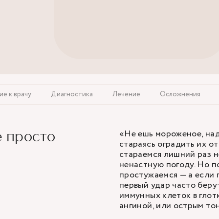
е к врачу
Диагностика
Лечение
Осложнения
«Не ешь мороженое, над
е просто
стараясь оградить их о
стараемся лишний раз н
ненастную погоду. Но по
простужаемся — а если 
первый удар часто беру
иммунных клеток в глот
ангиной, или острым то