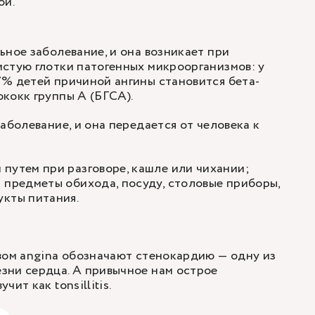
ой.
ьное заболевание, и она возникает при
стую глотки патогенных микроорганизмов: у
% детей причиной ангины становится бета-
кокк группы А (БГСА).
аболевание, и она передается от человека к
путем при разговоре, кашле или чихании;
 предметы обихода, посуду, столовые приборы,
укты питания.
вом angina обозначают стенокардию — одну из
зни сердца. А привычное нам острое
ит как tonsillitis.