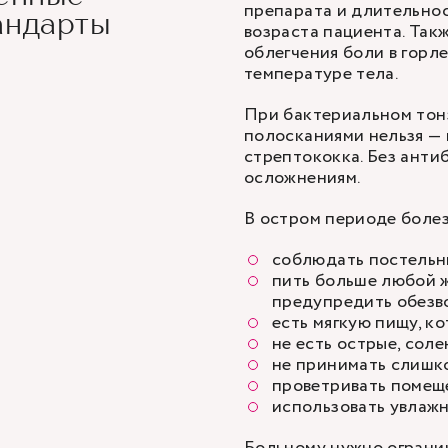
препарата и длительнос
андарты
возраста пациента. Так
облегчения боли в гор
температуре тела.
При бактериальном тон
полосканиями нельзя — 
стрептококка. Без анти
осложнениям.
В остром периоде боле
соблюдать постельн
пить больше любой ж
предупредить обезв
есть мягкую пищу, к
не есть острые, сол
не принимать слишк
проветривать помещ
использовать увлажн