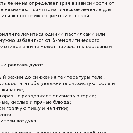
ть лечения определяет врач в зависимости от
же назначают симптоматическое лечение для
ле или жаропонижающие при высокой
зиллите лечиться одними пастилками или
нужно избавиться от ß-гемолитического
биотиков ангина может привести к серьезным
зни рекомендуют:
ый режим до снижения температуры тела;
идкости, чтобы увлажнить слизистую горла и
оживание;
оторая не раздражает слизистую горла;
еные, кислые и пряные блюда;
ом горячую пищу и напитки;
ение;
ители воздуха.