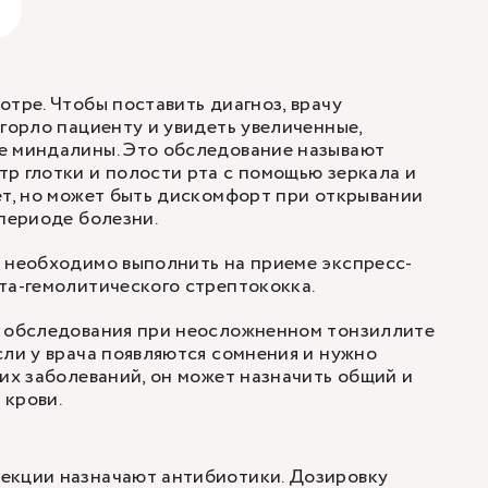
отре. Чтобы поставить диагноз, врачу
 горло пациенту и увидеть увеличенные,
е миндалины. Это обследование называют
р глотки и полости рта с помощью зеркала и
ет, но может быть дискомфорт при открывании
 периоде болезни.
 необходимо выполнить на приеме экспресс-
та-гемолитического стрептококка.
е обследования при неосложненном тонзиллите
сли у врача появляются сомнения и нужно
гих заболеваний, он может назначить общий и
 крови.
екции назначают антибиотики. Дозировку