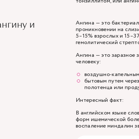
тонзиллитом, или ангин
Ангина — это бактериал
ангину и
проникновении на слизи
5–15% взрослых и 15–37
гемолитический стрепто
Ангина — это заразное з
человеку:
воздушно-капельным 
бытовым путем через
полотенца или прод
Интересный факт:
В английском языке сло
форм ишемической боле
воспаление миндалин звуч