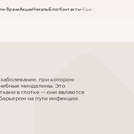
ги
Врачи
Акции
Чекапы
Блог
Контакты
Еще
 заболевание, при котором
небные миндалины. Это
кани в глотке — они являются
барьером на пути инфекции.