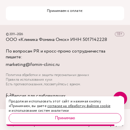
Принимаем к оплате:
© 2011—2026
ООО «Клиника Фомина Омск» ИНН 5017142228
По вопросам PR и кросс-промо сотрудничества
пишите:
marketing@fomin-clinic.ru
Политика обработки и защиты персональных данных
Правила использования куки
Есть противопоказания, посоветуйтесь с врачом.
Версия для слабовидящих
Продолжая использовать этот сайт и нажимая кнопку
«Принимаю», вы даете
согласие на обработку файлов cookie
и использование систем аналитики
Принимаю
Акции
Врачи
Запись
Услуги
Профиль